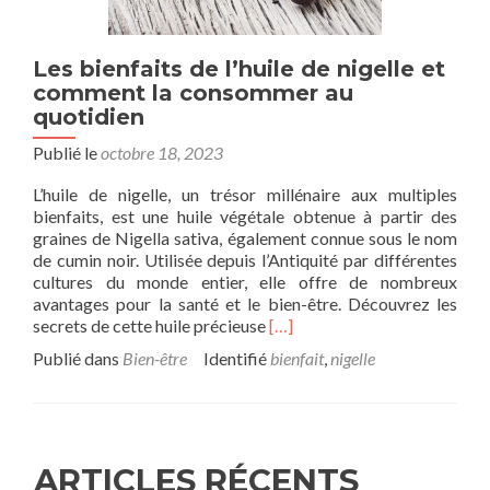
Les bienfaits de l’huile de nigelle et
comment la consommer au
quotidien
Publié le
octobre 18, 2023
L’huile de nigelle, un trésor millénaire aux multiples
bienfaits, est une huile végétale obtenue à partir des
graines de Nigella sativa, également connue sous le nom
de cumin noir. Utilisée depuis l’Antiquité par différentes
cultures du monde entier, elle offre de nombreux
avantages pour la santé et le bien-être. Découvrez les
En
secrets de cette huile précieuse
[…]
savoir
Publié dans
Bien-être
Identifié
bienfait
,
nigelle
plus
surLes
bienfaits
de
l’huile
ARTICLES RÉCENTS
de