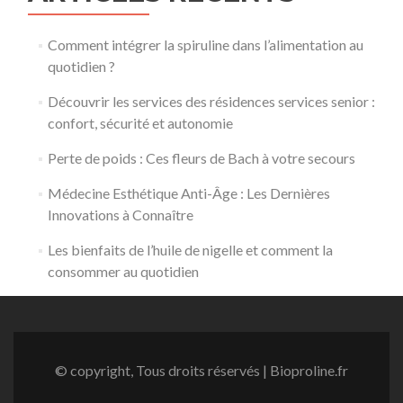
nigelle
et
comment
Comment intégrer la spiruline dans l’alimentation au
la
quotidien ?
consommer
au
Découvrir les services des résidences services senior :
quotidien
confort, sécurité et autonomie
Perte de poids : Ces fleurs de Bach à votre secours
Médecine Esthétique Anti-Âge : Les Dernières
Innovations à Connaître
Les bienfaits de l’huile de nigelle et comment la
consommer au quotidien
© copyright, Tous droits réservés | Bioproline.fr